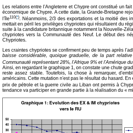
Les relations entre l'Angleterre et Chypre ont constitué un fa
économique de Chypre. A cette date, la Grande-Bretagne rejoi
110
(
*
)
l'île
. Néanmoins, 2/3 des exportations et la moitié des i
mettait en péril les privilèges chypriotes qui résultaient d
suite à la candidature britannique notamment la Nouvelle-Zél
chypriotes vers la Communauté des Neuf. Le début des négo
Chypriotes.
Les craintes chypriotes se confirment peu de temps après l'ad
baisse considérable, quoique graduelle, de la part relati
Communauté représentant 28%, l'Afrique 9% et l'Amérique du
Ainsi, en regardant le graphique 1, on constate une chute gr
reste assez stable. Toutefois, la chose à remarquer, d'embl
américains. Cette mutation n'est pas le résultat du hasard. En e
prix de pétrole et la guerre civile au Liban ont permis à C
tendance va participer en grande partie à la réalisation du « 