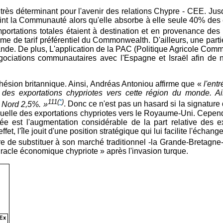
it très déterminant pour l'avenir des relations Chypre - CEE. Jus
nt la Communauté alors qu'elle absorbe à elle seule 40% des e
mportations totales étaient à destination et en provenance de
u régime de tarif préférentiel du Commonwealth. D'ailleurs, une
ande. De plus, L'application de la PAC (Politique Agricole Comm
ciations communautaires avec l'Espagne et Israël afin de n
hésion britannique. Ainsi, Andréas Antoniou affirme que «
l'ent
ve des exportations chypriotes vers cette région du monde. 
111
(
*
)
 Nord 2,5%. »
. Donc ce n'est pas un hasard si la signature
aduelle des exportations chypriotes vers le Royaume-Uni. Cepend
ée est l'augmentation considérable de la part relative des ex
ffet, l'île jouit d'une position stratégique qui lui facilite l'éc
hypre de substituer à son marché traditionnel -la Grande-Bret
miracle économique chypriote » après l'invasion turque.