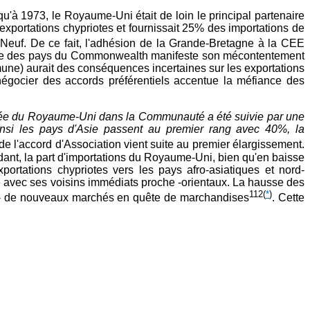
qu'à 1973, le Royaume-Uni était de loin le principal partenaire
xportations chypriotes et fournissait 25% des importations de
s Neuf. De ce fait, l'adhésion de la Grande-Bretagne à la CEE
 partie des pays du Commonwealth manifeste son mécontentement
une) aurait des conséquences incertaines sur les exportations
égocier des accords préférentiels accentue la méfiance des
rée du Royaume-Uni dans la Communauté a été suivie par une
Ainsi les pays d'Asie passent au premier rang avec 40%, la
 de l'accord d'Association vient suite au premier élargissement.
ant, la part d'importations du Royaume-Uni, bien qu'en baisse
portations chypriotes vers les pays afro-asiatiques et nord-
hange avec ses voisins immédiats proche -orientaux. La hausse des
112
(
*
)
agne- de nouveaux marchés en quête de marchandises
. Cette