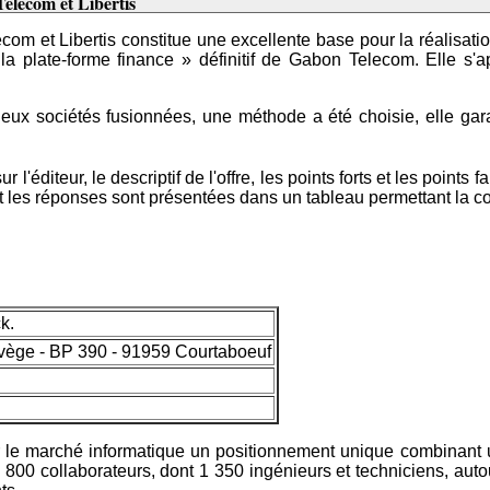
Telecom et Libertis
om et Libertis constitue une excellente base pour la réalisatio
 la plate-forme finance » définitif de Gabon Telecom. Elle 
deux sociétés fusionnées, une méthode a été choisie, elle gar
'éditeur, le descriptif de l'offre, les points forts et les points f
t les réponses sont présentées dans un tableau permettant la c
k.
vège - BP 390 - 91959 Courtaboeuf
r le marché informatique un positionnement unique combinant un
800 collaborateurs, dont 1 350 ingénieurs et techniciens, autou